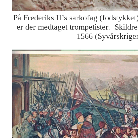
På Frederiks II’s sarkofag (fodstykke
er der medtaget trompetister. Skild
1566 (Syvårskrige