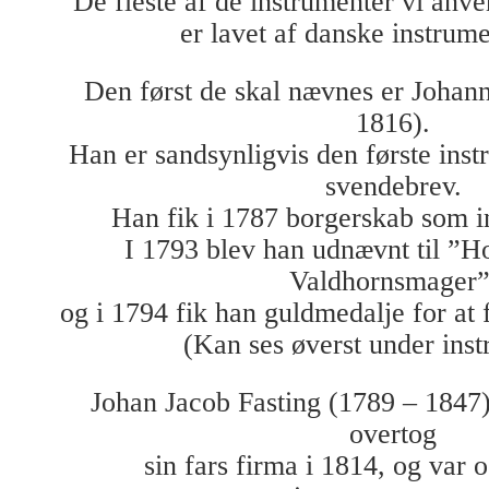
De fleste af de instrumenter vi anv
er lavet af danske instrum
Den først de skal nævnes er Johann
1816).
Han er sandsynligvis den første ins
svendebrev.
Han fik i 1787 borgerskab som 
I 1793 blev han udnævnt til ”H
Valdhornsmager”
og i 1794 fik han guldmedalje for at
(Kan ses øverst under inst
Johan Jacob Fasting (1789 – 1847)
overtog
sin fars firma i 1814, og var