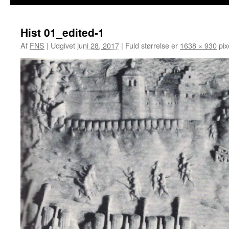
Hist 01_edited-1
Af
FNS
|
Udgivet
juni 28, 2017
|
Fuld størrelse er
1638 × 930
pix