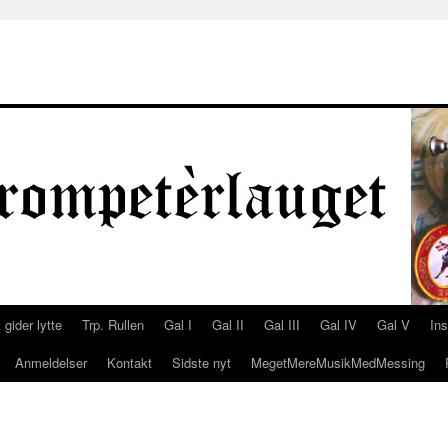
 gider lytte
Trp. Rullen
Gal I
Gal II
Gal III
Gal IV
Gal V
In
Anmeldelser
Kontakt
Sidste nyt
MegetMereMusikMedMessing