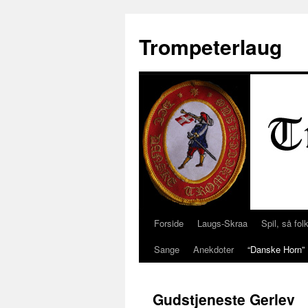
Trompeterlaug
Forside
Laugs-Skraa
Spil, så folk
Hop
Sange
Anekdoter
“Danske Horn”
til
indhold
Gudstjeneste Gerlev