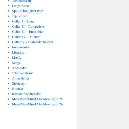
Trompeterlaug
Laugs-Skraa
Spil, så folk gider lytte
Trp. Rullen
Galleri I – Laug
Galleri II – Trompetister
Galleri III – Ensembler
Galleri IV – Militær
Galleri V – Historiske billeder
Instrumenter
Litteratur
Musik
Sange
Anekdoter
“Danske Horn”
Anmeldelser
Sidste nyt
Kontakt
Ramsøe Vandrepokal
MegetMereMusikMedMessing 2025
MegetMereMusikMedMessing 2026