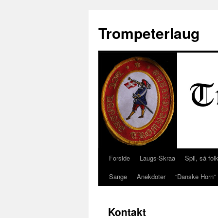
Trompeterlaug
Forside
Laugs-Skraa
Spil, så folk
Hop
Sange
Anekdoter
“Danske Horn”
til
indhold
Kontakt