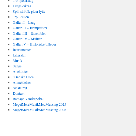
Trompeterlaug
Laugs-Skraa
Spil, så folk gider lytte
Trp. Rullen
Galleri I – Laug
Galleri II – Trompetister
Galleri III – Ensembler
Galleri IV – Militær
Galleri V – Historiske billeder
Instrumenter
Litteratur
Musik
Sange
Anekdoter
“Danske Horn”
Anmeldelser
Sidste nyt
Kontakt
Ramsøe Vandrepokal
MegetMereMusikMedMessing 2025
MegetMereMusikMedMessing 2026