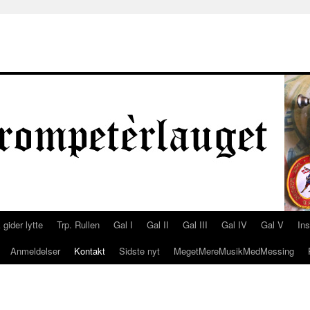
 gider lytte
Trp. Rullen
Gal I
Gal II
Gal III
Gal IV
Gal V
In
Anmeldelser
Kontakt
Sidste nyt
MegetMereMusikMedMessing