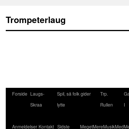
Trompeterlaug
Hop
Forside
Laugs-
Spil, så folk gider
Trp.
Ga
til
Skraa
lytte
Rullen
I
indhold
Anmeldelser
Kontakt
Sidste
MegetMereMusikMedMe