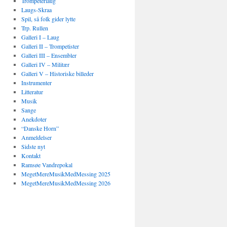
Trompeterlaug
Laugs-Skraa
Spil, så folk gider lytte
Trp. Rullen
Galleri I – Laug
Galleri II – Trompetister
Galleri III – Ensembler
Galleri IV – Militær
Galleri V – Historiske billeder
Instrumenter
Litteratur
Musik
Sange
Anekdoter
“Danske Horn”
Anmeldelser
Sidste nyt
Kontakt
Ramsøe Vandrepokal
MegetMereMusikMedMessing 2025
MegetMereMusikMedMessing 2026