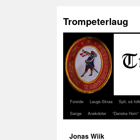
Trompeterlaug
Forside
Laugs-Skraa
Spil, så folk
Hop
Sange
Anekdoter
“Danske Horn”
til
indhold
Jonas Wiik