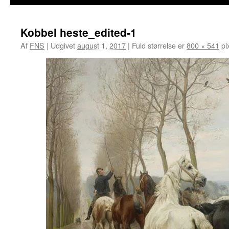
Kobbel heste_edited-1
Af
FNS
|
Udgivet
august 1, 2017
|
Fuld størrelse er
800 × 541
pi